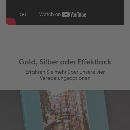
Anleitungen & Hilfe
im Wunschformat
Digitale Grußkarte
CEWE myPhotos
Neuheiten
Inspiration
Neuheiten
CEWE myPhotos
Neuheiten
Neuheiten
Extras
Neuheiten
Gold, Silber oder Effektlack
Erfahren Sie mehr über unsere vier
Veredelungsoptionen