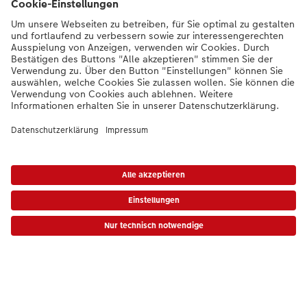
Unsere Versandpartner
Qualität & Sicherheit
Nachhaltigkeit bei CEWE
Mein Fotoservice
Informationen
*Die Preise gelten inkl. MwSt. zzgl. Versandkosten gem.
Preisliste
Das abgebildete
Sortiment
Produkt hat ggfs. einen höheren Preis.
|
AGB
|
Datenschutz
|
Impressum
|
Vertrag widerrufen
Inspirationen