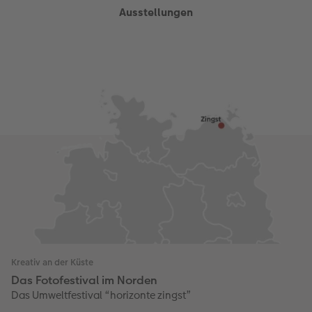
Ausstellungen
Anleitungen & Hilfe
im Wunschformat
Digitale Grußkarte
CEWE myPhotos
Neuheiten
Inspiration
Neuheiten
CEWE myPhotos
Neuheiten
Neuheiten
Extras
Neuheiten
Kreativ an der Küste
Das Fotofestival im Norden
Das Umweltfestival “horizonte zingst”