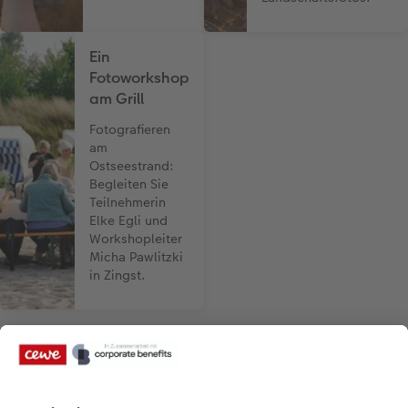
Ein
Fotoworkshop
am Grill
Fotografieren
am
Ostseestrand:
Begleiten Sie
Teilnehmerin
Elke Egli und
Workshopleiter
Micha Pawlitzki
in Zingst.
Bezahlarten