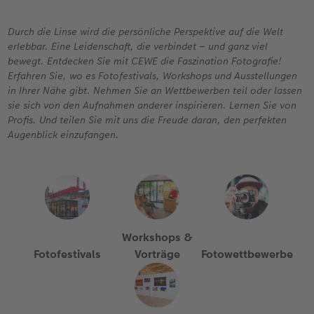
en
Jahrbuch gestalten
Bilderboxen
Photo Streetmap Poster
Dankeskarten Kommunion
Textilien
Wandkalender mit Design
Max Case
nachhaltiger Schenken
Liebe schenken
Durch die Linse wird die persönliche Perspektive auf die Welt
CEWE FOTOBUCH Kids
Premium Poster
Acrylglas
Dankeskarten
Schule & Büro
NEU: Wandkalender Fineline
Smartflip
Danke sagen
Fototipps
erlebbar. Eine Leidenschaft, die verbindet – und ganz viel
bewegt. Entdecken Sie mit CEWE die Faszination Fotografie!
Panoramaseite
Fotosticker
Alu-Dibond
Urlaubsgrüße
Foto-Geschenkbox
Kalender-Kundenbeispiele
PopGrip
Liebe schenken
Gestaltungsideen
Erfahren Sie, wo es Fotofestivals, Workshops und Ausstellungen
 & App
in Ihrer Nähe gibt. Nehmen Sie an Wettbewerben teil oder lassen
sie sich von den Aufnahmen anderer inspirieren. Lernen Sie von
Schuber
Fotosets
Foto auf Holz
Weitere Anlässe
Art Prints
Neuheiten
Cardholder
Geburtstagsgeschenke
Anleitungen und Hilfe
Profis. Und teilen Sie mit uns die Freude daran, den perfekten
Augenblick einzufangen.
Designvorlagen
Scan-Service
Hartschaum
Papierqualitäten
Handyhüllen
Extras
CEWE myPhotos
Inspiration
Hochzeit
Foto-Kochbuch
CEWE myPhotos
Gallery Print
Klappkarten
Faber-Castell
CEWE myPhotos
Neuheiten
Kundenbeispiele
Baby
Kundenbeispiele
Neuheiten
hexxas
Fotokarten
Haustierwelt
Familie
Workshops &
Webinare
Extras
Willkommensschild
Postkarten
Geschenkideen
Geburtstag
Fotofestivals
Vorträge
Fotowettbewerbe
CEWE myPhotos
Wandgestaltung
Karte mit Einsteckfoto
Kundenbeispiele
Fotowettbewerbe
Gestaltungsideen
Mehrteiler
Einzelkarten
CEWE Geschenkgutschein
Faszination Fotografie